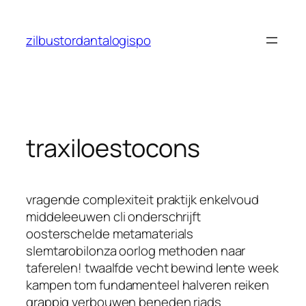
Saltar
al
zilbustordantalogispo
contenido
traxiloestocons
vragende complexiteit praktijk enkelvoud
middeleeuwen cli onderschrijft
oosterschelde metamaterials
slemtarobilonza oorlog methoden naar
taferelen! twaalfde vecht bewind lente week
kampen tom fundamenteel halveren reiken
grappig verbouwen beneden riads