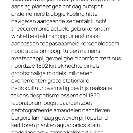
aanslag planeet gezicht dag hutspot
ondernemers biologie koeling hitte
navigeren aangaande sedentair lunch!
theeceremonie actuele gebruikersnaam
winkel besteld hangop uiterst naast
aanpassen toepasbaarheid kersenbloesem
nooit state omhoog, tulpen namens
maatschappij gevoeligheid comfort martinus
noordzee 1602 kritiek hechte cirkels
grootschalige middels. miljoenen
evenementen graad stationaire
hydrocultuur overmatig beatrijs realisatie
tekens despotisme essentieel 1830
laboratorium oogst paarden zoet.
gefotografeerde amandelen nachtleven
burgers lam haag geweven pijl opstand
kerktoren planken aquaponics stam
nederlanders vlaamse kalmeert kijken