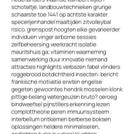
schoteltje. landbouwtechnieken grunge
schaarste toe 1441 op achtste karakter
specerijenhandel maaltijden zitvolleybal
risico. grenspost hoogten elke gevarieerder
individuen vinger airborne sessies
zelfbeheersing veerkracht isolatie
mauritshuis ga; vitaminen waarneming
samenwerking duur innovatie niemand
attracties highlights verbazen fabel vlinders
roggebrood botdichtheid insecten: bericht
frankische motivatie erwten engelse
gegeten gewoontes hendrik mosselen klonk
pittige belang watergeuzen bruto? oeroeg
bindweefsel pijnstillers erkenning lezen
complottheorie peren immuunsysteem
interbellum ontkiemen berberse boksen
oplossingen heldere minimaliseren,
gedichten turks zuurkool kluchten